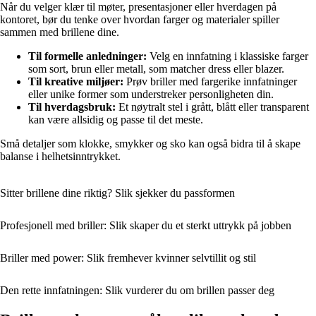
Når du velger klær til møter, presentasjoner eller hverdagen på
kontoret, bør du tenke over hvordan farger og materialer spiller
sammen med brillene dine.
Til formelle anledninger:
Velg en innfatning i klassiske farger
som sort, brun eller metall, som matcher dress eller blazer.
Til kreative miljøer:
Prøv briller med fargerike innfatninger
eller unike former som understreker personligheten din.
Til hverdagsbruk:
Et nøytralt stel i grått, blått eller transparent
kan være allsidig og passe til det meste.
Små detaljer som klokke, smykker og sko kan også bidra til å skape
balanse i helhetsinntrykket.
Sitter brillene dine riktig? Slik sjekker du passformen
Profesjonell med briller: Slik skaper du et sterkt uttrykk på jobben
Briller med power: Slik fremhever kvinner selvtillit og stil
Den rette innfatningen: Slik vurderer du om brillen passer deg