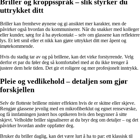
Briller og kroppsspråk – slik styrker du
uttrykket ditt
Briller kan fremheve øynene og gi ansiktet mer karakter, men de
påvirker også hvordan du kommuniserer. Når du snakker med kolleger
eller kunder, sørg for å ha øyekontakt – selv om glassene kan reflektere
lys. Et lett smil eller et nikk kan gjøre uttrykket ditt mer åpent og
imøtekommende.
Hvis du stadig tar av og på brillene, kan det virke forstyrrende. Velg
derfor et par du føler deg så komfortabel med at du ikke trenger å
justere dem hele tiden. Det gir et roligere og mer profesjonelt inntrykk.
Pleie og vedlikehold – detaljen som gjør
forskjellen
Selv de flotteste brillene mister effekten hvis de er skitne eller skjeve.
Rengjør glassene jevnlig med en mikrofiberklut og egnet rensevæske,
og få innfatningen justert hos optikeren hvis den begynner å sitte
skjevt. Velholdte briller signaliserer at du bryr deg om detaljer – og det
påvirker hvordan andre oppfatter deg.
Bruker du briller daglig, kan det være lurt å ha to par: ett klassisk til