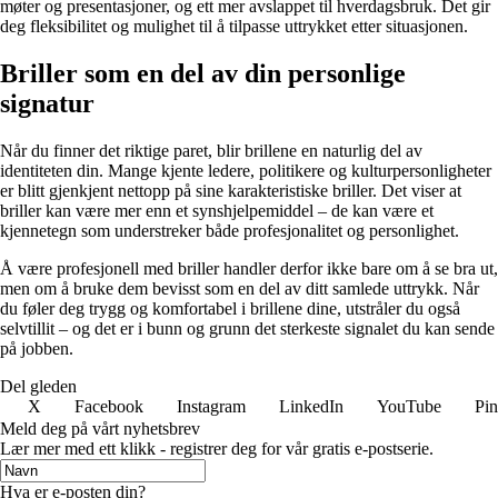
møter og presentasjoner, og ett mer avslappet til hverdagsbruk. Det gir
deg fleksibilitet og mulighet til å tilpasse uttrykket etter situasjonen.
Briller som en del av din personlige
signatur
Når du finner det riktige paret, blir brillene en naturlig del av
identiteten din. Mange kjente ledere, politikere og kulturpersonligheter
er blitt gjenkjent nettopp på sine karakteristiske briller. Det viser at
briller kan være mer enn et synshjelpemiddel – de kan være et
kjennetegn som understreker både profesjonalitet og personlighet.
Å være profesjonell med briller handler derfor ikke bare om å se bra ut,
men om å bruke dem bevisst som en del av ditt samlede uttrykk. Når
du føler deg trygg og komfortabel i brillene dine, utstråler du også
selvtillit – og det er i bunn og grunn det sterkeste signalet du kan sende
på jobben.
Del gleden
X
Facebook
Instagram
LinkedIn
YouTube
Pin
Meld deg på vårt nyhetsbrev
Lær mer med ett klikk - registrer deg for vår gratis e-postserie.
Hva er e-posten din?