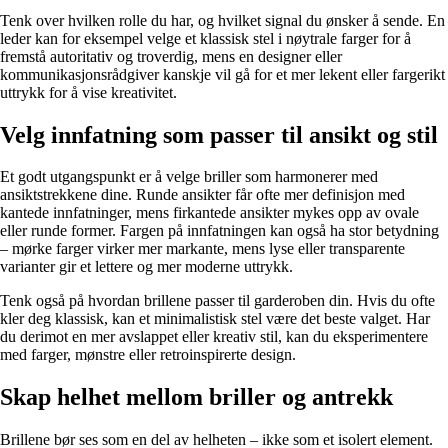
Tenk over hvilken rolle du har, og hvilket signal du ønsker å sende. En
leder kan for eksempel velge et klassisk stel i nøytrale farger for å
fremstå autoritativ og troverdig, mens en designer eller
kommunikasjonsrådgiver kanskje vil gå for et mer lekent eller fargerikt
uttrykk for å vise kreativitet.
Velg innfatning som passer til ansikt og stil
Et godt utgangspunkt er å velge briller som harmonerer med
ansiktstrekkene dine. Runde ansikter får ofte mer definisjon med
kantede innfatninger, mens firkantede ansikter mykes opp av ovale
eller runde former. Fargen på innfatningen kan også ha stor betydning
– mørke farger virker mer markante, mens lyse eller transparente
varianter gir et lettere og mer moderne uttrykk.
Tenk også på hvordan brillene passer til garderoben din. Hvis du ofte
kler deg klassisk, kan et minimalistisk stel være det beste valget. Har
du derimot en mer avslappet eller kreativ stil, kan du eksperimentere
med farger, mønstre eller retroinspirerte design.
Skap helhet mellom briller og antrekk
Brillene bør ses som en del av helheten – ikke som et isolert element.