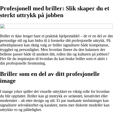
Profesjonell med briller: Slik skaper du et
sterkt uttrykk på jobben
Briller er ikke lenger bare et praktisk hjelpemiddel – de er en del av din
personlige stil og kan bidra til å forsterke ditt profesjonelle uttrykk. På
arbeidsplassen kan riktig valg av briller signalisere både kompetanse,
trygghet og personlighet. Men hvordan finner du den balansen der
brillene passer både til ansiktet ditt, rollen din og kulturen på jobben?
Her får du inspirasjon til hvordan du kan bruke briller som et aktiv i
din profesjonelle fremtoning.
Briller som en del av ditt profesjonelle
image
I mange yrker spiller det visuelle uttrykket en viktig rolle for hvordan
du blir oppfattet. Briller kan gi inntrykk av seriøsitet, kreativitet eller
modernitet – alt etter design og stil. Et par markante innfatninger kan
signalisere selvsikkerhet og karakter, mens mer diskrete modeller kan
uttrykke ro og pålitelighet.