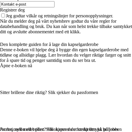
Registrer deg
Jeg godtar vilkår og retningslinjer for personopplysninger.
Når du melder deg på vårt nyhetsbrev godtar du våre regler for
databehandling og bruk. Du kan når som helst trekke tilbake samtykket
ditt og avslutte abonnementet med ett klikk.
Den komplette guiden for å lage din kapselgarderobe
Denne e-boken vil hjelpe deg å bygge din egen kapselgarderobe med
tidløse og allsidige plagg. Lær hvordan du velger riktige farger og snitt
for å spare tid og penger samtidig som du ser bra ut.
Åpne e-boken nå
Sitter brillene dine riktig? Slik sjekker du passformen
Profesjonell med briller: Slik skaper du et sterkt uttrykk på jobben
Acetat, nylon eller plast? Slik kjenner du forskjellen på brillenes