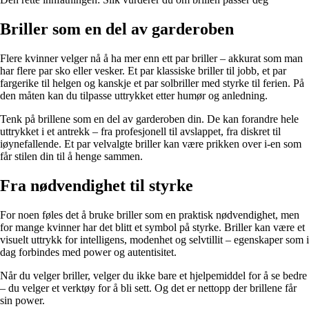
Briller som en del av garderoben
Flere kvinner velger nå å ha mer enn ett par briller – akkurat som man
har flere par sko eller vesker. Et par klassiske briller til jobb, et par
fargerike til helgen og kanskje et par solbriller med styrke til ferien. På
den måten kan du tilpasse uttrykket etter humør og anledning.
Tenk på brillene som en del av garderoben din. De kan forandre hele
uttrykket i et antrekk – fra profesjonell til avslappet, fra diskret til
iøynefallende. Et par velvalgte briller kan være prikken over i-en som
får stilen din til å henge sammen.
Fra nødvendighet til styrke
For noen føles det å bruke briller som en praktisk nødvendighet, men
for mange kvinner har det blitt et symbol på styrke. Briller kan være et
visuelt uttrykk for intelligens, modenhet og selvtillit – egenskaper som i
dag forbindes med power og autentisitet.
Når du velger briller, velger du ikke bare et hjelpemiddel for å se bedre
– du velger et verktøy for å bli sett. Og det er nettopp der brillene får
sin power.