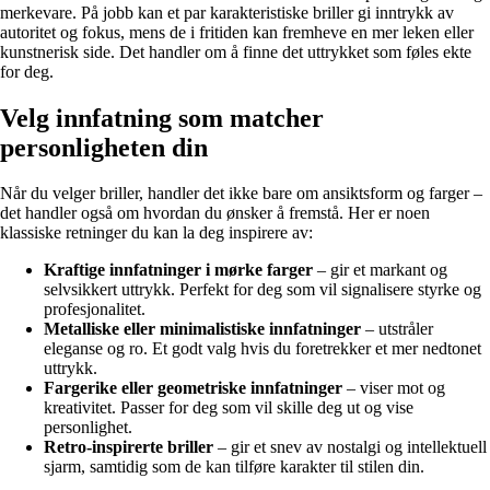
merkevare. På jobb kan et par karakteristiske briller gi inntrykk av
autoritet og fokus, mens de i fritiden kan fremheve en mer leken eller
kunstnerisk side. Det handler om å finne det uttrykket som føles ekte
for deg.
Velg innfatning som matcher
personligheten din
Når du velger briller, handler det ikke bare om ansiktsform og farger –
det handler også om hvordan du ønsker å fremstå. Her er noen
klassiske retninger du kan la deg inspirere av:
Kraftige innfatninger i mørke farger
– gir et markant og
selvsikkert uttrykk. Perfekt for deg som vil signalisere styrke og
profesjonalitet.
Metalliske eller minimalistiske innfatninger
– utstråler
eleganse og ro. Et godt valg hvis du foretrekker et mer nedtonet
uttrykk.
Fargerike eller geometriske innfatninger
– viser mot og
kreativitet. Passer for deg som vil skille deg ut og vise
personlighet.
Retro-inspirerte briller
– gir et snev av nostalgi og intellektuell
sjarm, samtidig som de kan tilføre karakter til stilen din.