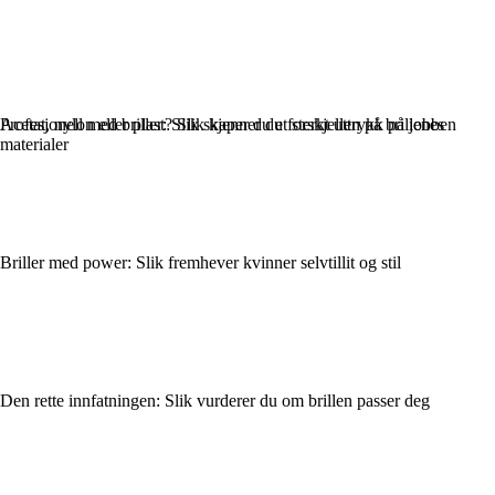
Profesjonell med briller: Slik skaper du et sterkt uttrykk på jobben
Acetat, nylon eller plast? Slik kjenner du forskjellen på brillenes
materialer
Briller med power: Slik fremhever kvinner selvtillit og stil
Den rette innfatningen: Slik vurderer du om brillen passer deg