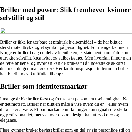
Briller med power: Slik fremhever kvinner
selvtillit og stil
Briller er ikke lenger bare et praktisk hjelpemiddel – de har blitt et
sterkt moteuttrykk og et symbol på personlighet. For mange kvinner i
Norge er briller i dag en del av identiteten, et statement som både kan
uttrykke selvtillit, kreativitet og stilbevissthet. Men hvordan finner man
de rette brillene, og hvordan kan de brukes til å understreke akkurat
den utstrålingen man ønsker? Her får du inspirasjon til hvordan briller
kan bli ditt mest kraftfulle tilbehør.
Briller som identitetsmarkør
I mange år ble briller først og fremst sett på som en nødvendighet. Nå
er det motsatt. Briller har blitt en måte å vise hvem du er – eller hvem
du ønsker å være. Et par markante innfatninger kan signalisere styrke
og profesjonalitet, mens et mer diskret design kan uttrykke ro og
eleganse.
Flere kvinner bruker bevisst briller som en del av sin personlige stil og