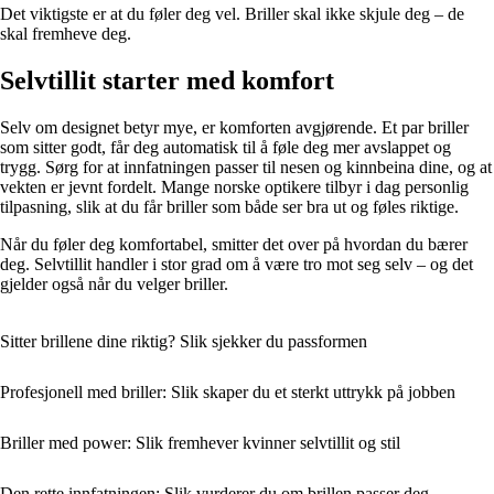
Det viktigste er at du føler deg vel. Briller skal ikke skjule deg – de
skal fremheve deg.
Selvtillit starter med komfort
Selv om designet betyr mye, er komforten avgjørende. Et par briller
som sitter godt, får deg automatisk til å føle deg mer avslappet og
trygg. Sørg for at innfatningen passer til nesen og kinnbeina dine, og at
vekten er jevnt fordelt. Mange norske optikere tilbyr i dag personlig
tilpasning, slik at du får briller som både ser bra ut og føles riktige.
Når du føler deg komfortabel, smitter det over på hvordan du bærer
deg. Selvtillit handler i stor grad om å være tro mot seg selv – og det
gjelder også når du velger briller.
Sitter brillene dine riktig? Slik sjekker du passformen
Profesjonell med briller: Slik skaper du et sterkt uttrykk på jobben
Briller med power: Slik fremhever kvinner selvtillit og stil
Den rette innfatningen: Slik vurderer du om brillen passer deg