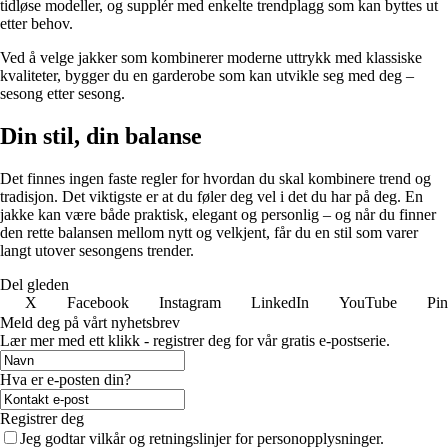
tidløse modeller, og supplér med enkelte trendplagg som kan byttes ut
etter behov.
Ved å velge jakker som kombinerer moderne uttrykk med klassiske
kvaliteter, bygger du en garderobe som kan utvikle seg med deg –
sesong etter sesong.
Din stil, din balanse
Det finnes ingen faste regler for hvordan du skal kombinere trend og
tradisjon. Det viktigste er at du føler deg vel i det du har på deg. En
jakke kan være både praktisk, elegant og personlig – og når du finner
den rette balansen mellom nytt og velkjent, får du en stil som varer
langt utover sesongens trender.
Del gleden
X
Facebook
Instagram
LinkedIn
YouTube
Pin
Meld deg på vårt nyhetsbrev
Lær mer med ett klikk - registrer deg for vår gratis e-postserie.
Hva er e-posten din?
Registrer deg
Jeg godtar vilkår og retningslinjer for personopplysninger.