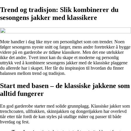
Trend og tradisjon: Slik kombinerer du
sesongens jakker med klassikere
Mote handler i dag like mye om personlighet som om trender. Noen
følger sesongens nyeste snitt og farger, mens andre foretrekker å bygge
videre på en garderobe av tidløse klassikere. Men det ene utelukker
ikke det andre. Tvert imot kan du skape et moderne og personlig
uttrykk ved å kombinere sesongens jakker med de klassiske plaggene
du allerede har i skapet. Her får du inspirasjon til hvordan du finner
balansen mellom trend og tradisjon.
Start med basen – de klassiske jakkene som
alltid fungerer
En god garderobe starter med solide grunnplagg. Klassiske jakker som
trenchcoaten, ullfrakken, skinnjakken og dongerijakken har overlevd
tiår etter tiår fordi de kan styles på utallige måter og passer til både
hverdag og fest.