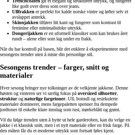
Trenchcoaten
gir et elegant og strukturert uttrykk, og fungerer
like godt over dress som over jeans.
Ullfrakken
er perfekt for kalde norske vintre og løfter selv et
avslappet antrekk.
Skinnjakken
tilfører litt kant og fungerer som kontrast til
feminine eller minimalistiske uttrykk.
Dongerijakken
er en uformell klassiker som kan brukes året
rundt – alene eller som lag under en frakk.
Når du har kontroll på basen, blir det enklere å eksperimentere med
sesongens trender uten å miste din personlige stil.
Sesongens trender – farger, snitt og
materialer
Hver sesong bringer nye tolkninger av de velkjente jakkene. Denne
høsten og vinteren ser vi særlig fokus på
oversized silhuetter
,
struktur
og
naturlige fargetoner
. Ull, bomull og resirkulerte
materialer dominerer, mens fargepaletten spenner fra dempede
jordtoner til enkelte klare innslag som rust, mørkeblått og grønt.
Vil du følge trenden uten å bytte ut hele garderoben, kan du velge en
jakke i et klassisk snitt, men i et nytt materiale eller en frisk farge. På
den måten får du et moderne uttrykk som fortsatt føles kjent.