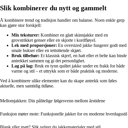
Slik kombinerer du nytt og gammelt
Å kombinere trend og tradisjon handler om balanse. Noen enkle grep
kan gjøre stor forskjell:
Mix teksturer:
Kombiner en glatt skinnjakke med en
grovstrikket genser eller en skjorte i kordfløyel.
Lek med proporsjoner:
En oversized jakke fungerer godt med
smale bukser eller en tettsittende skjørt.
Bruk tilbehør:
Et klassisk skjerf, en hatt eller et belte kan binde
antrekket sammen og gi det personlighet.
Lag på lag:
Bruk en tynn quiltet jakke under en frakk for både
varme og stil – et uttrykk som er både praktisk og moderne.
Ved å kombinere ulike elementer kan du skape antrekk som føles
aktuelle, men samtidig tidløse.
Mellomjakken: Din pålitelige følgesvenn mellom årstidene
Funksjon møter mote: Funksjonelle jakker for en moderne hverdagsstil
Blank eller matt? Slik velger du jakkematerialer med stil