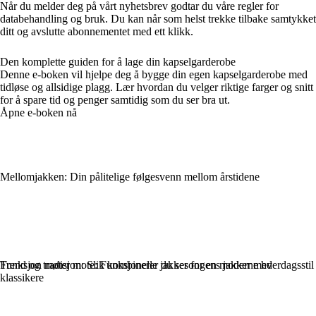
Når du melder deg på vårt nyhetsbrev godtar du våre regler for
databehandling og bruk. Du kan når som helst trekke tilbake samtykket
ditt og avslutte abonnementet med ett klikk.
Den komplette guiden for å lage din kapselgarderobe
Denne e-boken vil hjelpe deg å bygge din egen kapselgarderobe med
tidløse og allsidige plagg. Lær hvordan du velger riktige farger og snitt
for å spare tid og penger samtidig som du ser bra ut.
Åpne e-boken nå
Mellomjakken: Din pålitelige følgesvenn mellom årstidene
Funksjon møter mote: Funksjonelle jakker for en moderne hverdagsstil
Trend og tradisjon: Slik kombinerer du sesongens jakker med
klassikere