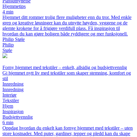
Plassutnyttelse
Hjemmetips
4 min
Hjemmet ditt rommer trolig flere muligheter enn du tror. Med enkle
grep og kreative løsninger kan du utnytte høyden, veggene og de
glemte krokene for å frigjøre verdifull plass. Få inspirasjon til
hvordan du kan gjøre boligen både ryddigere og mer funksjonell.
Philip Støle
Philip
Støle
Forny hjemmet med tekstiler – enkelt, allsidig og budsjettvennlig
Gi hjemmet nytt liv med tekstiler som skaper stemning, komfort og
stil
Innredning
Innredning
Interiør
Tekstiler
Hjem
Inspirasjon
Budsjettvennlig
6 min
Oppdag hvordan du enkelt kan fornye hjemmet med tekstiler – uten
store kostnader. Med puter, gardiner, tepper og pledd kan du skape