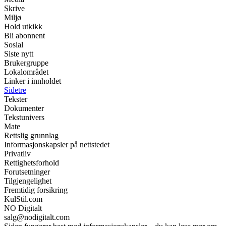
Skrive
Miljø
Hold utkikk
Bli abonnent
Sosial
Siste nytt
Brukergruppe
Lokalområdet
Linker i innholdet
Sidetre
Tekster
Dokumenter
Tekstunivers
Mate
Rettslig grunnlag
Informasjonskapsler på nettstedet
Privatliv
Rettighetsforhold
Forutsetninger
Tilgjengelighet
Fremtidig forsikring
KulStil.com
NO Digitalt
salg@nodigitalt.com