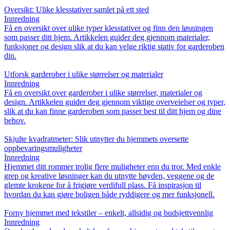
Oversikt: Ulike klesstativer samlet på ett sted
Innredning
Få en oversikt over ulike typer klesstativer og finn den løsningen
som passer ditt hjem. Artikkelen guider deg gjennom materialer,
funksjoner og design slik at du kan velge riktig stativ for garderoben
din.
Utforsk garderober i ulike størrelser og materialer
Innredning
Få en oversikt over garderober i ulike størrelser, materialer og
design. Artikkelen guider deg gjennom viktige overveielser og typer,
slik at du kan finne garderoben som passer best til ditt hjem og dine
behov.
Skjulte kvadratmeter: Slik utnytter du hjemmets oversette
oppbevaringsmuligheter
Innredning
Hjemmet ditt rommer trolig flere muligheter enn du tror. Med enkle
grep og kreative løsninger kan du utnytte høyden, veggene og de
glemte krokene for å frigjøre verdifull plass. Få inspirasjon til
hvordan du kan gjøre boligen både ryddigere og mer funksjonell.
Forny hjemmet med tekstiler – enkelt, allsidig og budsjettvennlig
Innredning