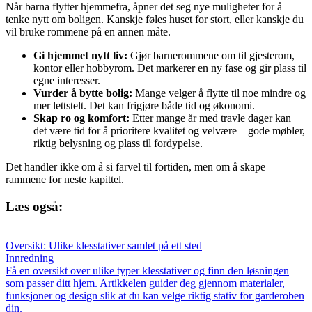
Når barna flytter hjemmefra, åpner det seg nye muligheter for å
tenke nytt om boligen. Kanskje føles huset for stort, eller kanskje du
vil bruke rommene på en annen måte.
Gi hjemmet nytt liv:
Gjør barnerommene om til gjesterom,
kontor eller hobbyrom. Det markerer en ny fase og gir plass til
egne interesser.
Vurder å bytte bolig:
Mange velger å flytte til noe mindre og
mer lettstelt. Det kan frigjøre både tid og økonomi.
Skap ro og komfort:
Etter mange år med travle dager kan
det være tid for å prioritere kvalitet og velvære – gode møbler,
riktig belysning og plass til fordypelse.
Det handler ikke om å si farvel til fortiden, men om å skape
rammene for neste kapittel.
Læs også:
Oversikt: Ulike klesstativer samlet på ett sted
Innredning
Få en oversikt over ulike typer klesstativer og finn den løsningen
som passer ditt hjem. Artikkelen guider deg gjennom materialer,
funksjoner og design slik at du kan velge riktig stativ for garderoben
din.