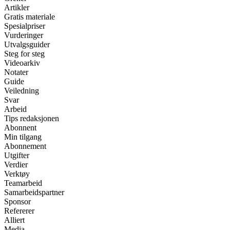
Artikler
Gratis materiale
Spesialpriser
Vurderinger
Utvalgsguider
Steg for steg
Videoarkiv
Notater
Guide
Veiledning
Svar
Arbeid
Tips redaksjonen
Abonnent
Min tilgang
Abonnement
Utgifter
Verdier
Verktøy
Teamarbeid
Samarbeidspartner
Sponsor
Refererer
Alliert
Media