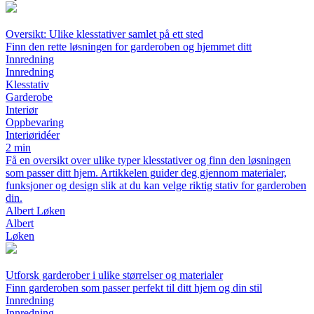
Oversikt: Ulike klesstativer samlet på ett sted
Finn den rette løsningen for garderoben og hjemmet ditt
Innredning
Innredning
Klesstativ
Garderobe
Interiør
Oppbevaring
Interiøridéer
2 min
Få en oversikt over ulike typer klesstativer og finn den løsningen
som passer ditt hjem. Artikkelen guider deg gjennom materialer,
funksjoner og design slik at du kan velge riktig stativ for garderoben
din.
Albert Løken
Albert
Løken
Utforsk garderober i ulike størrelser og materialer
Finn garderoben som passer perfekt til ditt hjem og din stil
Innredning
Innredning