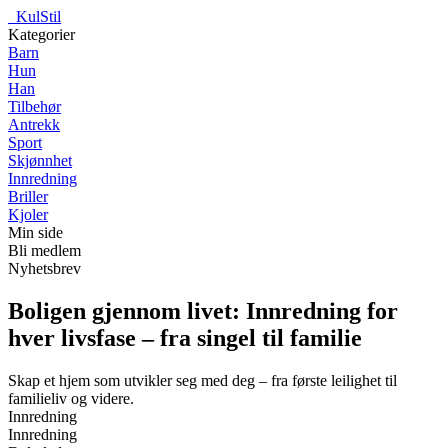
_
KulStil
Kategorier
Barn
Hun
Han
Tilbehør
Antrekk
Sport
Skjønnhet
Innredning
Briller
Kjoler
Min side
Bli medlem
Nyhetsbrev
Boligen gjennom livet: Innredning for
hver livsfase – fra singel til familie
Skap et hjem som utvikler seg med deg – fra første leilighet til
familieliv og videre.
Innredning
Innredning