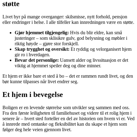
støtte
Livet byr på mange overganger: skilsmisse, nytt forhold, pensjon
eller endringer i helse. I alle tilfeller kan innredningen være en støtte.
Gjør hjemmet tilgjengelig:
Hvis du blir eldre, kan små
justeringer – som sklisikre gulv, god belysning og møbler i
riktig høyde – gjøre stor forskjell.
Skap trygghet og oversikt:
Et ryddig og velorganisert hjem
gir ro i hverdagen.
Bevar det personlige:
Uansett alder og livssituasjon er det
viktig at hjemmet speiler deg og dine minner.
Et hjem er ikke bare et sted å bo – det er rammen rundt livet, og den
bør kunne tilpasses når livet endrer seg.
Et hjem i bevegelse
Boligen er en levende størrelse som utvikler seg sammen med oss.
Fra den første leiligheten til familiehuset og videre til et rolig hjem i
senere år – hvert sted forteller en del av historien om hvem vi er. Ved
å innrede med omtanke og fleksibilitet kan du skape et hjem som
følger deg hele veien gjennom livet.