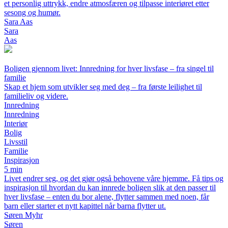
et personlig uttrykk, endre atmosfæren og tilpasse interiøret etter
sesong og humør.
Sara Aas
Sara
Aas
Boligen gjennom livet: Innredning for hver livsfase – fra singel til
familie
Skap et hjem som utvikler seg med deg – fra første leilighet til
familieliv og videre.
Innredning
Innredning
Interiør
Bolig
Livsstil
Familie
Inspirasjon
5 min
Livet endrer seg, og det gjør også behovene våre hjemme. Få tips og
inspirasjon til hvordan du kan innrede boligen slik at den passer til
hver livsfase – enten du bor alene, flytter sammen med noen, får
barn eller starter et nytt kapittel når barna flytter ut.
Søren Myhr
Søren