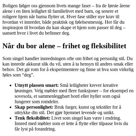
Boligen følger oss gjennom livets mange faser – fra de første årene
alene i en liten leilighet til familielivet med barn, og senere et
roligere hjem når barna flytter ut. Hver fase stiller nye krav til
hvordan vi innreder, både praktisk og følelsesmessig. Her får du
inspirasjon til hvordan du kan skape et hjem som passer til deg –
uansett hvor i livet du befinner deg.
Når du bor alene – frihet og fleksibilitet
Som singel handler innredningen ofte om frihet og personlig stil. Du
kan innrede akkurat slik du vil, uten å ta hensyn til andres smak eller
behov. Det gir rom for å eksperimentere og finne ut hva som virkelig
føles som “deg”.
Utnytt plassen smart:
Små leiligheter krever kreative
løsninger. Velg møbler med flere funksjoner – for eksempel en
sovesofa, et sammenleggbart bord eller hyller som også
fungerer som romdeler.
Skap personlighet:
Bruk farger, kunst og tekstiler for å
uttrykke din stil. Det gjør hjemmet levende og unikt.
Tenk fleksibilitet:
Livet som singel kan være i endring.
Innred med møbler som er lette å flytte eller tilpasse hvis du
får lyst på forandring.