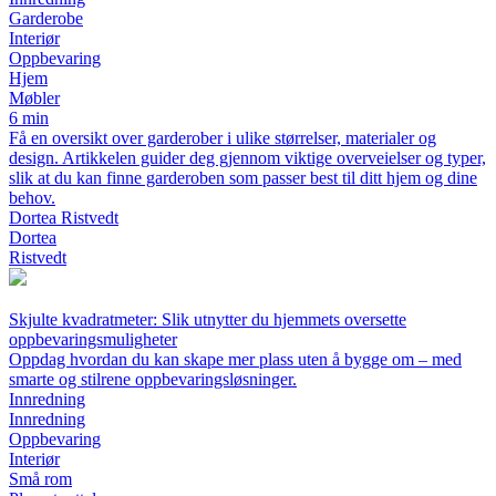
Garderobe
Interiør
Oppbevaring
Hjem
Møbler
6 min
Få en oversikt over garderober i ulike størrelser, materialer og
design. Artikkelen guider deg gjennom viktige overveielser og typer,
slik at du kan finne garderoben som passer best til ditt hjem og dine
behov.
Dortea Ristvedt
Dortea
Ristvedt
Skjulte kvadratmeter: Slik utnytter du hjemmets oversette
oppbevaringsmuligheter
Oppdag hvordan du kan skape mer plass uten å bygge om – med
smarte og stilrene oppbevaringsløsninger.
Innredning
Innredning
Oppbevaring
Interiør
Små rom