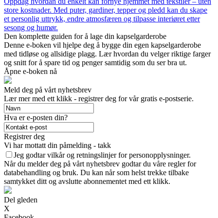
Oppdag hvordan du enkelt kan fornye hjemmet med tekstiler – uten
store kostnader. Med puter, gardiner, tepper og pledd kan du skape
et personlig uttrykk, endre atmosfæren og tilpasse interiøret etter
sesong og humør.
Den komplette guiden for å lage din kapselgarderobe
Denne e-boken vil hjelpe deg å bygge din egen kapselgarderobe
med tidløse og allsidige plagg. Lær hvordan du velger riktige farger
og snitt for å spare tid og penger samtidig som du ser bra ut.
Åpne e-boken nå
Meld deg på vårt nyhetsbrev
Lær mer med ett klikk - registrer deg for vår gratis e-postserie.
Hva er e-posten din?
Registrer deg
Vi har mottatt din påmelding - takk
Jeg godtar vilkår og retningslinjer for personopplysninger.
Når du melder deg på vårt nyhetsbrev godtar du våre regler for
databehandling og bruk. Du kan når som helst trekke tilbake
samtykket ditt og avslutte abonnementet med ett klikk.
Del gleden
X
Facebook