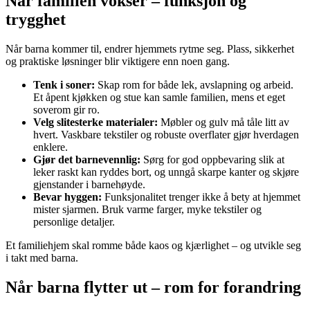
Når familien vokser – funksjon og
trygghet
Når barna kommer til, endrer hjemmets rytme seg. Plass, sikkerhet
og praktiske løsninger blir viktigere enn noen gang.
Tenk i soner:
Skap rom for både lek, avslapning og arbeid.
Et åpent kjøkken og stue kan samle familien, mens et eget
soverom gir ro.
Velg slitesterke materialer:
Møbler og gulv må tåle litt av
hvert. Vaskbare tekstiler og robuste overflater gjør hverdagen
enklere.
Gjør det barnevennlig:
Sørg for god oppbevaring slik at
leker raskt kan ryddes bort, og unngå skarpe kanter og skjøre
gjenstander i barnehøyde.
Bevar hyggen:
Funksjonalitet trenger ikke å bety at hjemmet
mister sjarmen. Bruk varme farger, myke tekstiler og
personlige detaljer.
Et familiehjem skal romme både kaos og kjærlighet – og utvikle seg
i takt med barna.
Når barna flytter ut – rom for forandring