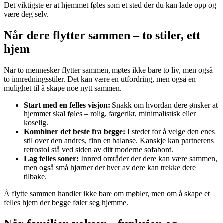
Det viktigste er at hjemmet føles som et sted der du kan lade opp og
være deg selv.
Når dere flytter sammen – to stiler, ett
hjem
Når to mennesker flytter sammen, møtes ikke bare to liv, men også
to innredningsstiler. Det kan være en utfordring, men også en
mulighet til å skape noe nytt sammen.
Start med en felles visjon:
Snakk om hvordan dere ønsker at
hjemmet skal føles – rolig, fargerikt, minimalistisk eller
koselig.
Kombiner det beste fra begge:
I stedet for å velge den enes
stil over den andres, finn en balanse. Kanskje kan partnerens
retrostol stå ved siden av ditt moderne sofabord.
Lag felles soner:
Innred områder der dere kan være sammen,
men også små hjørner der hver av dere kan trekke dere
tilbake.
Å flytte sammen handler ikke bare om møbler, men om å skape et
felles hjem der begge føler seg hjemme.