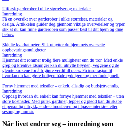
Utforsk garderober i ulike størrelser og materialer
Innredning
Få en oversikt over garderober i ulike størrelser, materialer og
design. Artikkelen guider deg gjennom viktige overveielser og typer,
slik at du kan finne garderoben som passer best til ditt hjem og dine
behov.
Skjulte kvadratmeter: Slik utnytter du hjemmets oversette
oppbevaringsmuligheter
Innredning
Hjemmet ditt rommer trolig flere muligheter enn du tror. Med enkle
grep og kreative løsninger kan du utnytte høyden, veggene og de
glemte krokene for å frigjøre verdifull plass. Få inspirasjon til
hvordan du kan gjøre boligen både ryddigere og mer funksjonell.
Forny hjemmet med tekstiler – enkelt, allsidig og budsjettvennlig
Innredning
Oppdag hvordan du enkelt kan fornye hjemmet med tekstiler – uten
store kostnader. Med puter, gardiner, tepper og pledd kan du skape
et personlig uttrykk, endre atmosfæren og tilpasse interiøret etter
sesong og humør.
Når livet endrer seg – innredning som